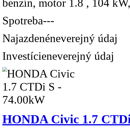
benzín, motor 1.8 , 104 kW,
Spotreba
---
Najazdené
neverejný údaj
Investície
neverejný údaj
HONDA Civic 1.7 CTDi