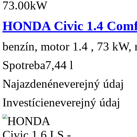
HONDA Civic 1.4 Comf
benzín, motor 1.4 , 73 kW, 
Spotreba
7,44 l
Najazdené
neverejný údaj
Investície
neverejný údaj