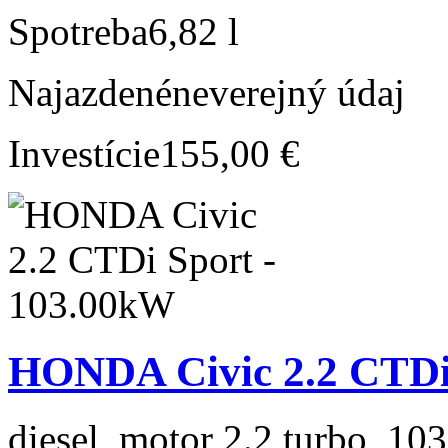
Spotreba
6,82 l
Najazdené
neverejný údaj
Investície
155,00 €
HONDA Civic 2.2 CTDi
diesel, motor 2.2 turbo, 103