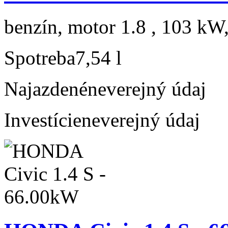
benzín, motor 1.8 , 103 kW,
Spotreba
7,54 l
Najazdené
neverejný údaj
Investície
neverejný údaj