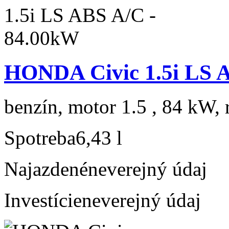
HONDA Civic 1.5i LS 
benzín, motor 1.5 , 84 kW, 
Spotreba
6,43 l
Najazdené
neverejný údaj
Investície
neverejný údaj