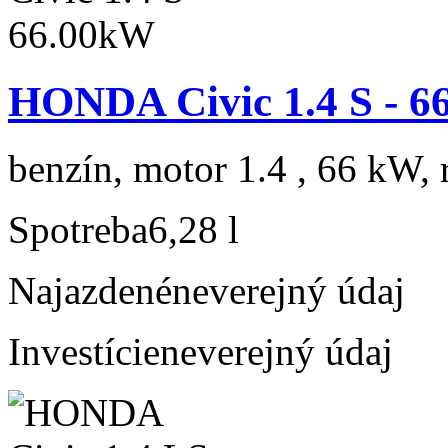
HONDA Civic 1.4 S - 
benzín, motor 1.4 , 66 kW, 
Spotreba
6,28 l
Najazdené
neverejný údaj
Investície
neverejný údaj