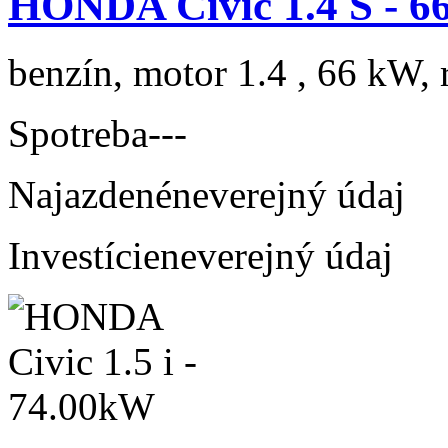
HONDA Civic 1.4 S - 
benzín, motor 1.4 , 66 kW, 
Spotreba
---
Najazdené
neverejný údaj
Investície
neverejný údaj