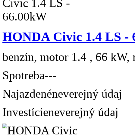
HONDA Civic 1.4 LS -
benzín, motor 1.4 , 66 kW, 
Spotreba
---
Najazdené
neverejný údaj
Investície
neverejný údaj