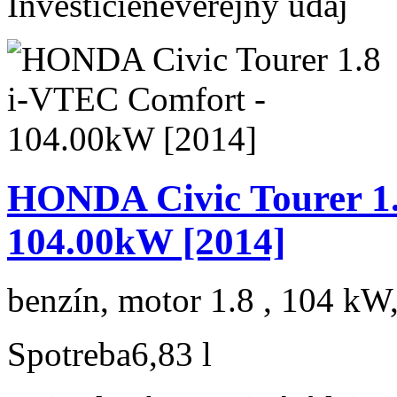
Investície
neverejný údaj
HONDA Civic Tourer 1.
104.00kW [2014]
benzín, motor 1.8 , 104 kW,
Spotreba
6,83 l