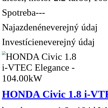
Spotreba
---
Najazdené
neverejný údaj
Investície
neverejný údaj
HONDA Civic 1.8 i-VT