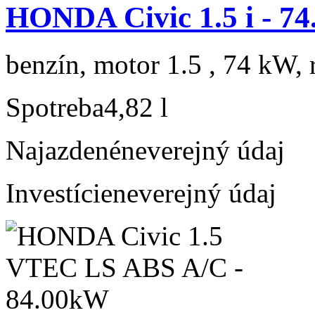
HONDA Civic 1.5 i - 7
benzín, motor 1.5 , 74 kW, 
Spotreba
4,82 l
Najazdené
neverejný údaj
Investície
neverejný údaj