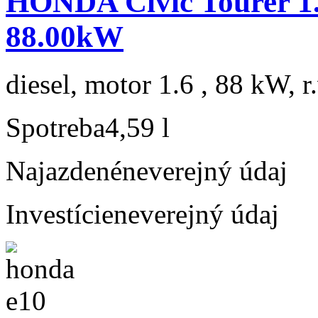
HONDA Civic Tourer 1.
88.00kW
diesel, motor 1.6 , 88 kW, r
Spotreba
4,59 l
Najazdené
neverejný údaj
Investície
neverejný údaj