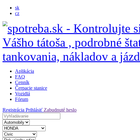
sk
cz
Aplikácia
FAQ
Cenník
Čerpacie stanice
Vozidlá
Fórum
Registrácia
Prihlásiť
Zabudnuté heslo