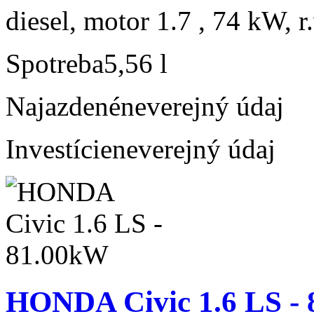
diesel, motor 1.7 , 74 kW, r
Spotreba
5,56 l
Najazdené
neverejný údaj
Investície
neverejný údaj
HONDA Civic 1.6 LS -