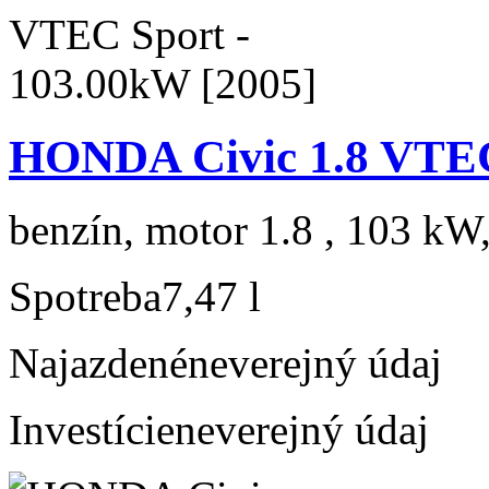
HONDA Civic 1.8 VTEC
benzín, motor 1.8 , 103 kW,
Spotreba
7,47 l
Najazdené
neverejný údaj
Investície
neverejný údaj