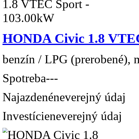
HONDA Civic 1.8 VTEC
benzín / LPG (prerobené), m
Spotreba
---
Najazdené
neverejný údaj
Investície
neverejný údaj