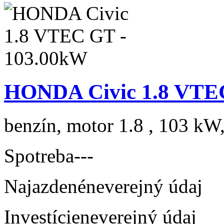
HONDA Civic 1.8 VTE
benzín, motor 1.8 , 103 kW,
Spotreba
---
Najazdené
neverejný údaj
Investície
neverejný údaj