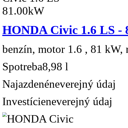
HONDA Civic 1.6 LS -
benzín, motor 1.6 , 81 kW, 
Spotreba
8,98 l
Najazdené
neverejný údaj
Investície
neverejný údaj