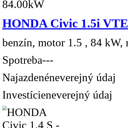
HONDA Civic 1.5i VTE
benzín, motor 1.5 , 84 kW, 
Spotreba
---
Najazdené
neverejný údaj
Investície
neverejný údaj