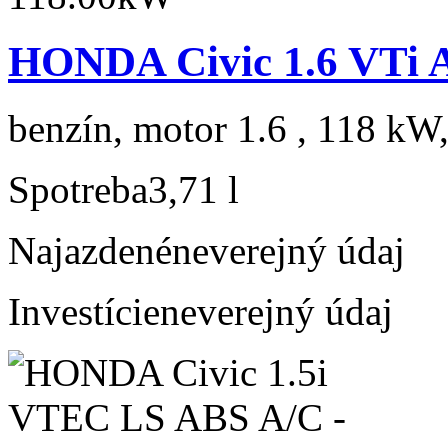
HONDA Civic 1.6 VTi 
benzín, motor 1.6 , 118 kW,
Spotreba
3,71 l
Najazdené
neverejný údaj
Investície
neverejný údaj