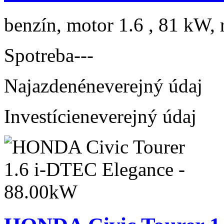
benzín, motor 1.6 , 81 kW, 
Spotreba
---
Najazdené
neverejný údaj
Investície
neverejný údaj