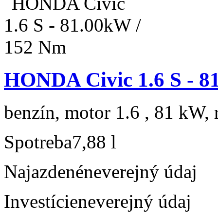
HONDA Civic 1.6 S - 8
benzín, motor 1.6 , 81 kW, 
Spotreba
7,88 l
Najazdené
neverejný údaj
Investície
neverejný údaj