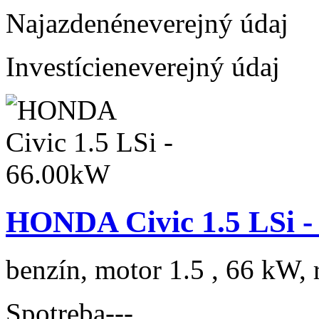
Najazdené
neverejný údaj
Investície
neverejný údaj
HONDA Civic 1.5 LSi 
benzín, motor 1.5 , 66 kW, 
Spotreba
---