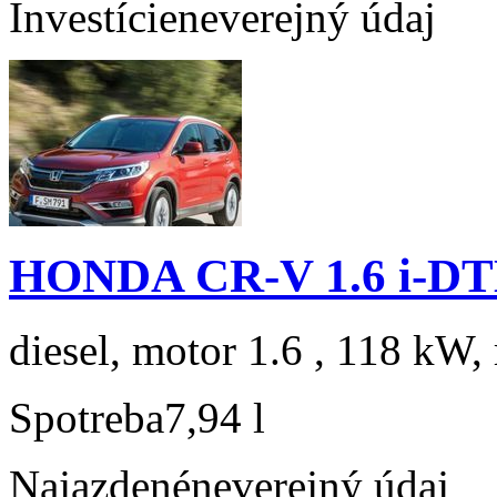
Investície
neverejný údaj
HONDA CR-V 1.6 i-DTE
diesel, motor 1.6 , 118 kW, 
Spotreba
7,94 l
Najazdené
neverejný údaj