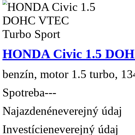
HONDA Civic 1.5 DOH
benzín, motor 1.5 turbo, 13
Spotreba
---
Najazdené
neverejný údaj
Investície
neverejný údaj