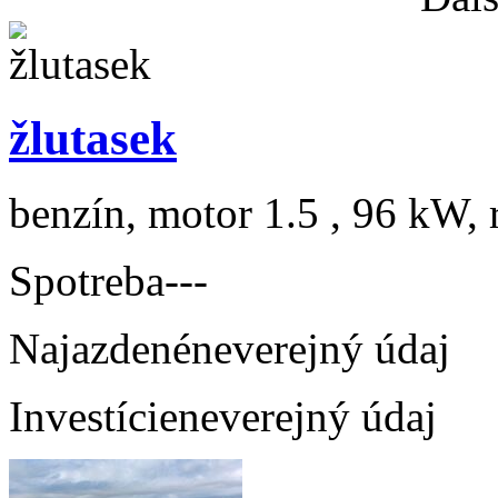
žlutasek
benzín, motor 1.5 , 96 kW, 
Spotreba
---
Najazdené
neverejný údaj
Investície
neverejný údaj