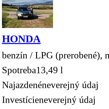
HONDA
benzín / LPG (prerobené), m
Spotreba
13,49 l
Najazdené
neverejný údaj
Investície
neverejný údaj