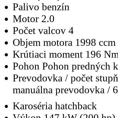
Palivo
benzín
Motor
2.0
Počet valcov
4
Objem motora
1998 ccm
Krútiaci moment
196 N
Pohon
Pohon predných k
Prevodovka / počet stup
manuálna prevodovka / 6
Karoséria
hatchback
Výkon
147 kW (200 hp)