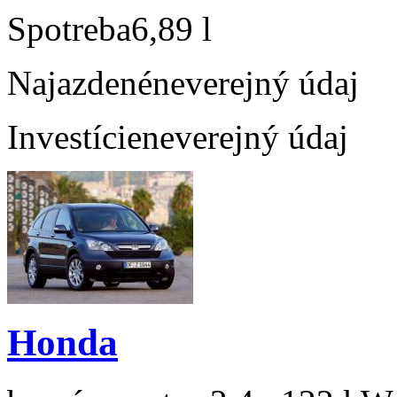
Spotreba
6,89 l
Najazdené
neverejný údaj
Investície
neverejný údaj
Honda