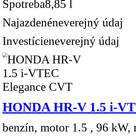
Spotreba
8,85 l
Najazdené
neverejný údaj
Investície
neverejný údaj
HONDA HR-V 1.5 i-VT
benzín, motor 1.5 , 96 kW, 