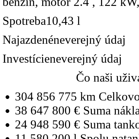
benzín, motor 2.4 , 122 kW,
Spotreba
10,43 l
Najazdené
neverejný údaj
Investície
neverejný údaj
Čo naši uživ
304 856 775 km
Celkovo
38 647 800 €
Suma nákl
24 948 590 €
Suma tank
11 580 200 l
Spolu nata