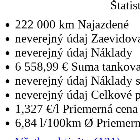
Štatis
222 000 km
Najazdené
neverejný údaj
Zaevidov
neverejný údaj
Náklady
6 558,99 €
Suma tankova
neverejný údaj
Náklady 
neverejný údaj
Celkové 
1,327 €/l
Priemerná cena 
6,84 l/100km
Ø Priemern