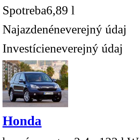
Spotreba
6,89 l
Najazdené
neverejný údaj
Investície
neverejný údaj
Honda