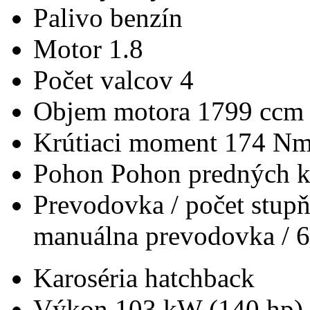
Palivo
benzín
Motor
1.8
Počet valcov
4
Objem motora
1799 ccm
Krútiaci moment
174 N
Pohon
Pohon predných k
Prevodovka / počet stup
manuálna prevodovka / 6
Karoséria
hatchback
Výkon
103 kW (140 hp)