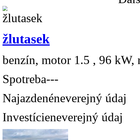
žlutasek
benzín, motor 1.5 , 96 kW, 
Spotreba
---
Najazdené
neverejný údaj
Investície
neverejný údaj