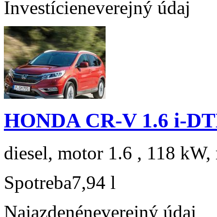
Investície
neverejný údaj
HONDA CR-V 1.6 i-DTE
diesel, motor 1.6 , 118 kW, 
Spotreba
7,94 l
Najazdené
neverejný údaj