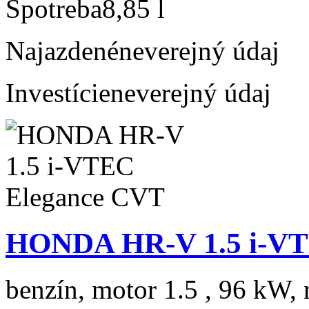
Spotreba
8,85 l
Najazdené
neverejný údaj
Investície
neverejný údaj
HONDA HR-V 1.5 i-VT
benzín, motor 1.5 , 96 kW, 