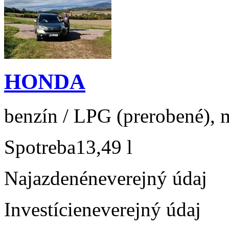
HONDA
benzín / LPG (prerobené), m
Spotreba
13,49 l
Najazdené
neverejný údaj
Investície
neverejný údaj