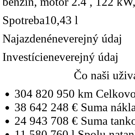
benzín, motor 2.4 , 122 kW,
Spotreba
10,43 l
Najazdené
neverejný údaj
Investície
neverejný údaj
Čo naši uživ
304 820 950 km
Celkovo
38 642 248 €
Suma nákl
24 943 708 €
Suma tank
11 580 760 l
Spolu nata